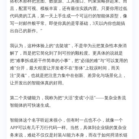
搭积木那样把意图、数据源、工具接口、约束策略拼起来。而
且，配置可视、模板丰富，还有最佳实践内置。只要你用过低
代码类的工具，第一天上手生成一个可运行的智能体原型，像
写一封邮件般平常。即使你真的是零基础，3天以内你也能搞
出自己的新作。”
我认为，这种体验上的“去陡坡”，不是华为云把复杂性本身消
解了，而是把它简化到了到可控的颗粒度。更具体的说就是
把“难事拆成若干件简单的小事”，把“必须的难”与“可以复用的
难”分开，最大程度让开发者不在“形体”上耽误时间，而关
注“灵魂”，也就是把注意力集中在创新、差异化与场景化上，
让开发出的智能体真的好用。
第二个关键能力，我称为把“大活”变成“小活”——复杂业务流
智能体的可快速生成。
智能体这个名字听起来很小，但有时一点也不小，就像一个
APP可以有几千万行代码一样。当然，具体到企业级的复杂业
务来说，难处不仅仅是封装AI能力本身，而在于如何捋清长链