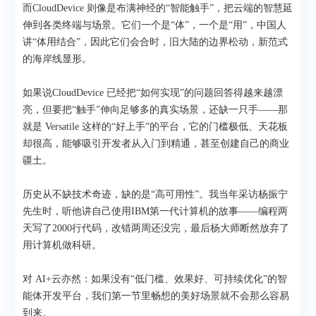
而CloudDevice 则像是布满神经的“智能触手”，把云端的智慧延
伸到各类终端与场景。它们一个是“体”，一个是“用”，中国人
讲“体用结合”，因此它们会合时，旧大陆的边界松动，新范式
的海岸线显形。
如果说CloudDevice 已经把“如何实现”的问题回答得越来越漂
亮，但要把“触手”伸向足够多的真实场景，还缺一只手——那
就是 Versatile 这样的“好上手”的平台，它的门槛极低、天花板
却很高，能够吸引开发者从入门到精通，甚至创建自己的商业
疆土。
历史从不缺技术奇迹，缺的是“高可用性”。我当年采访杨振宁
先生时，听他讲自己使用IBM第一代计算机的故事——编程两
天写了2000行代码，改错两周还没完，最后杨大师断然放弃了
用计算机做科研。
对 AI+云亦然：如果没有“低门槛、效果好、可持续优化”的智
能体开发平台，我们第一节里畅想的美好场景就不会那么容易
到来。