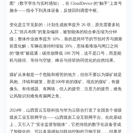
图”（数字孪生与实时感知），在 CloudDevice 的“触手”上发号
施令——指令下到具体设备，反馈回到调度中枢。
变化是立竿见影的：计划生成效率提升 26 倍，原先需要多轮
人工“排兵布阵”的复杂编排，被智能体的组合拳压缩为分钟
级；整体作业效率提升 10%，靠的是跨环节的节拍对齐与拥塞
前置化解；车辆在港待时缩短 30%，意味着堆场与闸口之间
的“微堵”被疏通；碳排放降低 180 万吨，这不是口号，而是能
耗与路径、等待与空驶、峰谷与排班协同优化的自然结果。
煤矿从来都是一个危险和艰苦的地方，但你不要以为煤矿就是
风炮、洋镐和罐笼，那是100年前的煤矿。现在的煤矿，有摄
像头、有传感器、有网络，但人的疲劳、注意力的疲劳，难免
让风险识别难免有漏网之鱼。
2024年，山西晋云互联科技与华为云联合打造了全国首个省级
煤炭工业互联网平台——山西煤炭工业互联网平台。在此基础
上，又引入了“安全监督智能体”，它把传统的数字化设备变成
了智能化的、可以多源感知与联动控制的万物互联……结果是