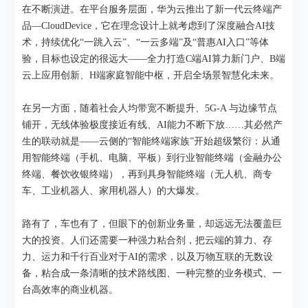
在不断演进。在平台服务层面，华为云推出了新一代云终端产
品—CloudDevice，它在理念设计上就考虑到了深度融合AI技
术，持续优化“一跳入云”、“一云多端”及“普惠AI入口”等体
验，目标也设定的很远大——全力打造C端AI算力新门户、B端
云上应用创新、H端家庭智能中枢，开启全场景智慧化未来。
在另一方面，随着社会人均带宽不断提升、5G-A 与边缘节点
铺开，无线体验极度接近有线、AI能力不断下放……其必然产
生的联动就是——云侧的“智能终端家族”开始超级繁衍：从通
用智能终端（手机、电脑、平板）到行业智能终端（金融办公
终端、餐饮收银终端），再到具身智能终端（无人机、商专
车、工业机器人、家用机器人）的大爆发。
路有了，车也有了，但眼下的创新业务量，却远远无法覆盖巨
大的投资。人们还需要一种强力粘合剂，把云端的算力、存
力、运力和千行百业对于AI的需求，以及万物互联的无数设
备，粘合成一条清晰的技术路线图、一种完整的业务模式、一
台高效率的商业机器。