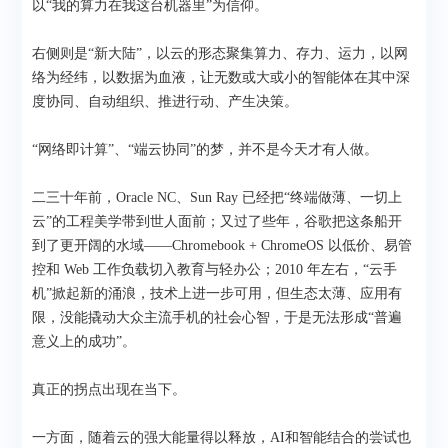
以“我的算力在我这台机器里”为信仰。
右侧则是“新大陆”，以云的形态聚集算力、存力、运力，以网
络为经纬，以数据为血液，让无数或大或小的智能体在其中深
度协同、自动组织、推进行动、产生决策。
“网络即计算”、“端云协同”的梦，并不是今天才有人做。
二三十年前，Oracle NC、Sun Ray 已经把“终端做薄、一切上
云”的工程美学带到世人面前；又过了些年，谷歌把这条船开
到了更开阔的水域——Chromebook + ChromeOS 以低价、易管
控和 Web 工作负载切入教育与轻办公；2010 年左右，“云手
机”掀起新的涌浪，技术上进一步可用，但生态太薄、应用有
限，没能撬动大众主流手机的社会心智，于是无法形成“普遍
意义上的成功”。
真正的拐点出现在当下。
一方面，随着云的强大能量得以释放，AI和智能结合的尝试也