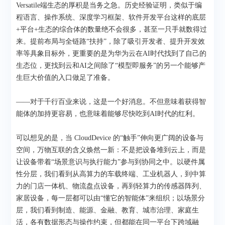
Versatile端生态的厚积是当务之急。历史经验证明，类似于编
程语言、操作系统、深度学习框架、软件开发平台这样的底层
+平台+生态的综合体的数量绝不会很多，甚至一只手就数得过
来。提前布局与全链路“扶持”，除了吸引开发者、提升开发效
率等具象目标外，更重要的是为华为云在AI时代找到了自己的
生态位，更找到云和AI之间除了“模型即服务”的另一个能够产
生巨大价值的入口做足了准备。
——对于千行百业来说，这是一个好消息。不但意味着获得智
能体的加持更容易，也意味着能够尽快吃到AI时代的红利。
可以想见的是，当 CloudDevice 的“触手”伸向更广阔的设备与
空间，万物互联的含义焕然一新：不是把设备堆到云上，而是
让设备带着“场景意识与执行能力”参与到协同之中。以硬件属
性分层，我们看到从高算力的车载终端、工业机器人，到中算
力的门店一体机、物流盘点设备，再到轻算力的传感器阵列、
家居设备，每一层都可以由“懂它的智能体”来组织；以场景分
层，我们看到制造、能源、金融、教育、城市治理、家庭生
活，各有数据形态与操作约束，但都能在同一平台下跨域融